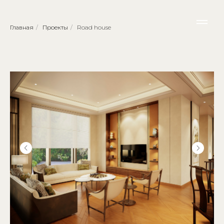
Главная
/
Проекты
/
Road house