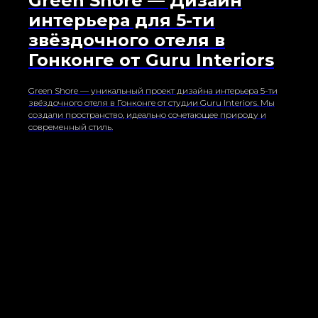
Green Shore — Дизайн
интерьера для 5-ти
звёздочного отеля в
Гонконге от Guru Interiors
Green Shore — уникальный проект дизайна интерьера 5-ти
звёздочного отеля в Гонконге от студии Guru Interiors. Мы
создали пространство, идеально сочетающее природу и
современный стиль.